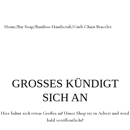
Home
/
Bar Soap
/
Bamboo Handicraft
/
Curb Chain Bracelet
GROSSES KÜNDIGT S
ICH AN
Hier bahnt sich etwas Großes an! Unser Shop ist in Arbeit und wird
bald veröffentlicht!