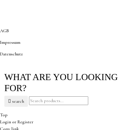
AGB
Impressum
D
atenschutz
WHAT ARE YOU LOOKING
FOR?
search
Top
Login or Register
Copy link