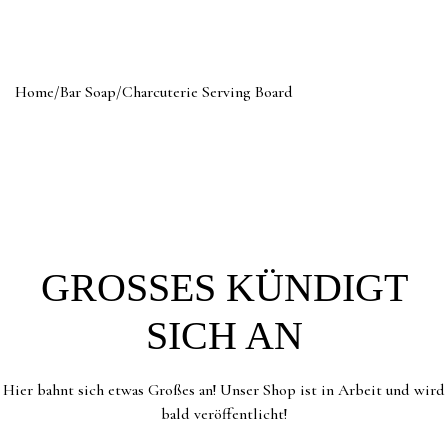
Home
/
Bar Soap
/
Charcuterie Serving Board
GROSSES KÜNDIGT S
ICH AN
Hier bahnt sich etwas Großes an! Unser Shop ist in Arbeit und wird
bald veröffentlicht!