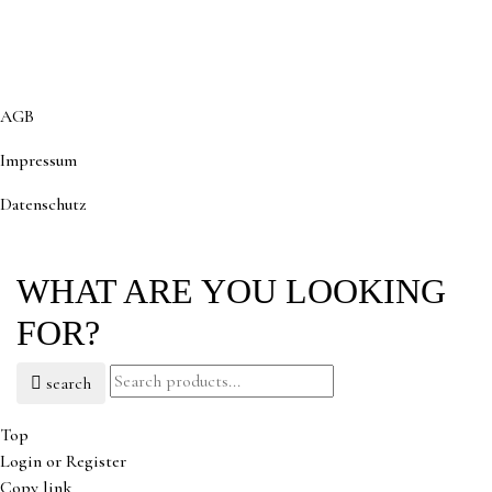
AGB
Impressum
D
atenschutz
WHAT ARE YOU LOOKING
FOR?
search
Top
Login or Register
Copy link